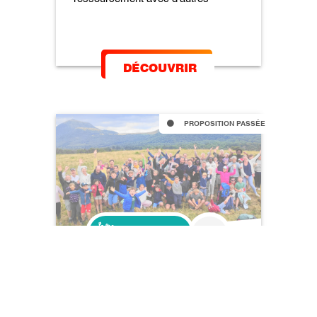
DÉCOUVRIR
PROPOSITION PASSÉE
6 JOURS
VACANCES & SPI
Puy de Dôme
du 26 juillet au 1er août 2026
VACANCES & SPI PUY