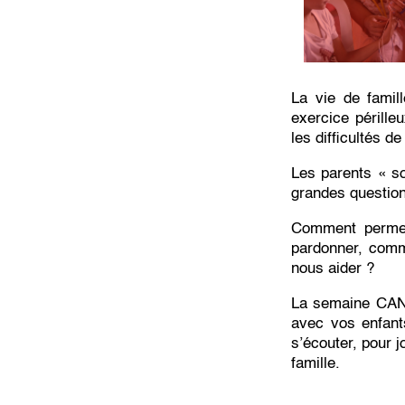
La vie de famill
exercice pérille
les difficultés d
Les parents « so
grandes questio
Comment permett
pardonner, comme
nous aider ?
La semaine CANA
avec vos enfant
s’écouter, pour j
famille.