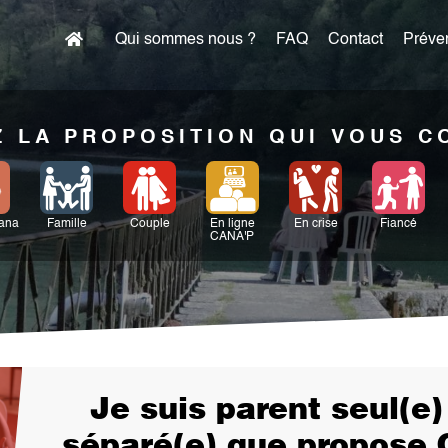
Qui sommes nous ?
FAQ
Contact
Préven
 LA PROPOSITION QUI VOUS 
Cana
Famille
Couple
En ligne
En crise
Fiancé
CANA'P
Je suis parent seul(e)
séparé(e) que propose