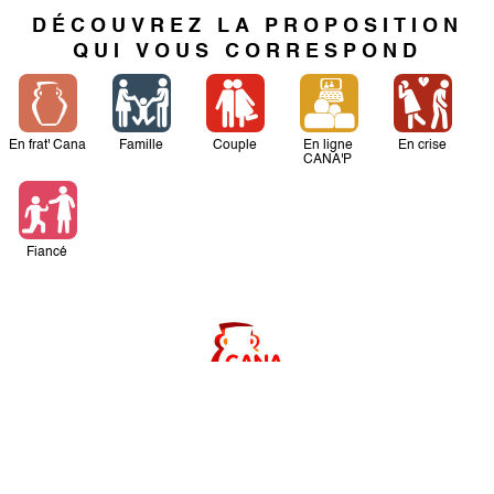
DÉCOUVREZ LA PROPOSITION
QUI VOUS CORRESPOND
En frat' Cana
Famille
Couple
En ligne
En crise
CANA'P
Fiancé
59 Montée du Chemin Neuf