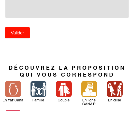
Valider
DÉCOUVREZ LA PROPOSITION
QUI VOUS CORRESPOND
En frat' Cana
Famille
Couple
En ligne
En crise
CANA'P
Fiancé