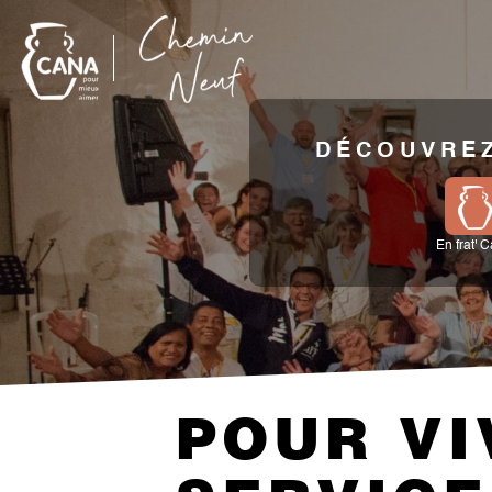
DÉCOUVREZ
En frat' 
POUR VI