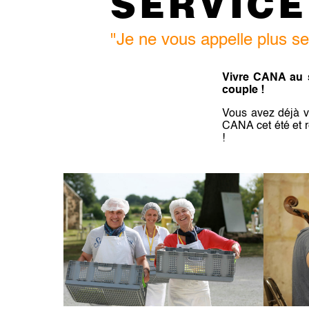
SERVICE
"Je ne vous appelle plus se
Vivre CANA au s
couple !
Vous avez déjà v
CANA cet été et r
!