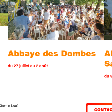
A
Abbaye des Dombes
S
du 27 juillet au 2 août
du 3
Chemin Neuf
CONTAC