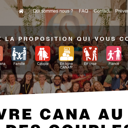
Qui sommes nous ?
FAQ
Contact
Préven
 LA PROPOSITION QUI VOUS 
Cana
Famille
Couple
En ligne
En crise
Fiancé
CANA'P
VRE CANA AU