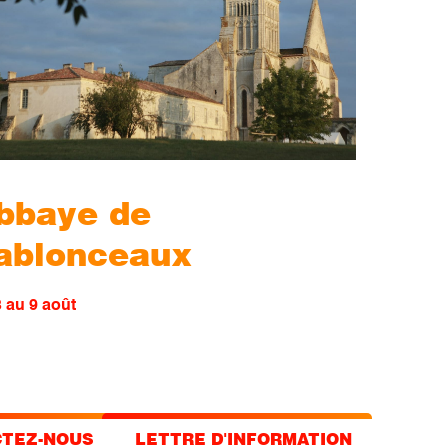
bbaye de
ablonceaux
 au 9 août
TEZ-NOUS
LETTRE D'INFORMATION