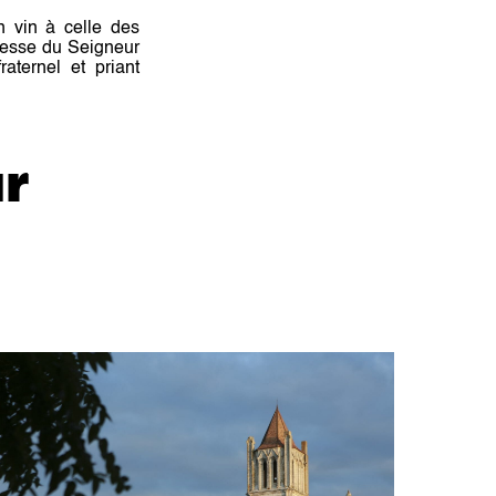
n vin à celle des
ndresse du Seigneur
raternel et priant
r