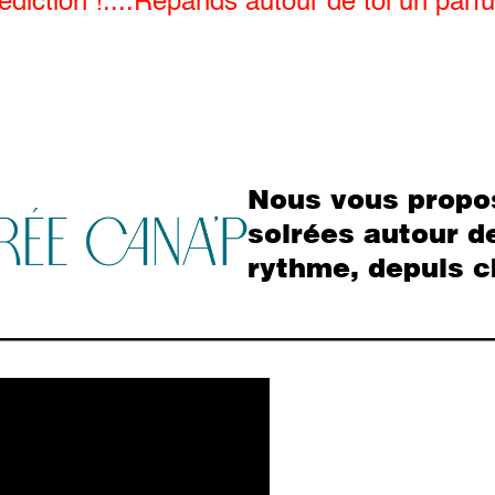
diction !....Répands autour de toi un parf
Nous vous propo
soirées autour de
rythme, depuis c