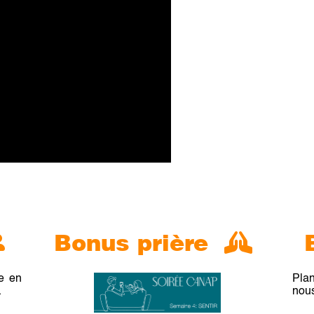
Bonus prière
e en
Plan
.
nous