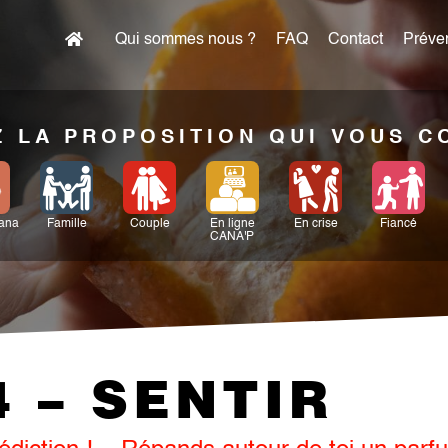
Qui sommes nous ?
FAQ
Contact
Préven
 LA PROPOSITION QUI VOUS 
Cana
Famille
Couple
En ligne
En crise
Fiancé
CANA'P
4 – SENTIR