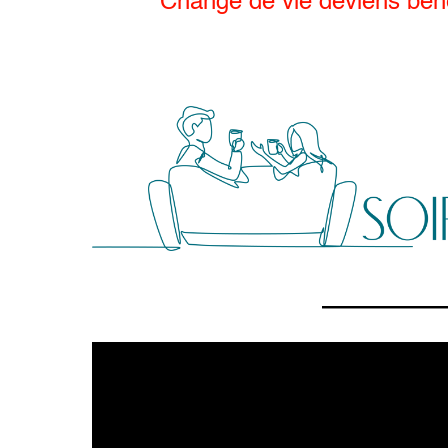
Change de vie deviens béné