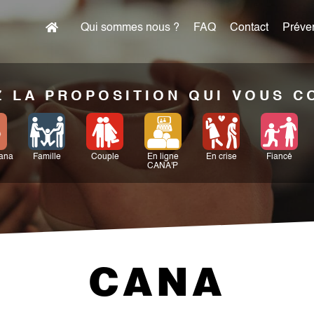
Qui sommes nous ?
FAQ
Contact
Préven
 LA PROPOSITION QUI VOUS 
Cana
Famille
Couple
En ligne
En crise
Fiancé
CANA'P
CANA